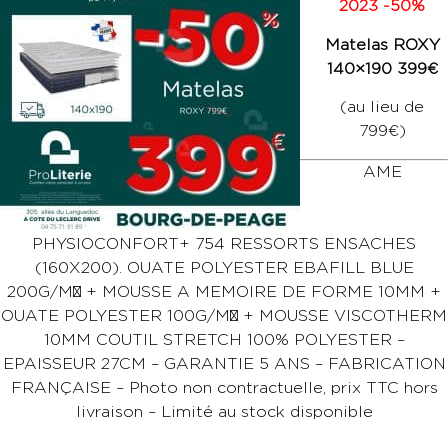
2023 -50%
Matelas ROXY
140×190 399€
(au lieu de
799€)
AME
PHYSIOCONFORT+ 754 RESSORTS ENSACHES
(160X200). OUATE POLYESTER EBAFILL BLUE
200G/M² + MOUSSE A MEMOIRE DE FORME 10MM +
OUATE POLYESTER 100G/M² + MOUSSE VISCOTHERM
10MM COUTIL STRETCH 100% POLYESTER –
EPAISSEUR 27CM – GARANTIE 5 ANS – FABRICATION
FRANÇAISE – Photo non contractuelle, prix TTC hors
livraison – Limité au stock disponible